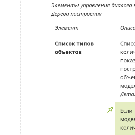
Элементы управления диалога 
Дерева построения
Элемент
Опис
Список типов
Списо
объектов
колич
показ
пост
объе
моде
Детал
Если
модел
колич