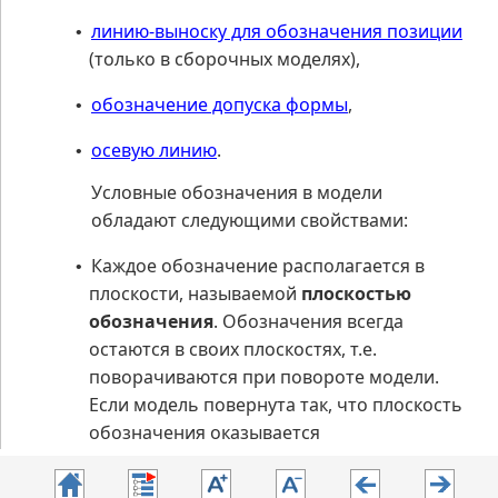
линию-выноску для обозначения позиции
•
(только в сборочных моделях),
обозначение допуска формы
,
•
осевую линию
.
•
Условные обозначения в модели
обладают следующими свойствами:
Каждое обозначение располагается в
•
плоскости, называемой
плоскостью
обозначения
. Обозначения всегда
остаются в своих плоскостях, т.е.
поворачиваются при повороте модели.
Если модель повернута так, что плоскость
обозначения оказывается
перпендикулярна плоскости экрана, то это
обозначение не отображается.