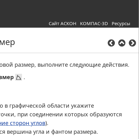
Сайт АСКОН
КОМПАС-3D
Ресурсы
змер
овой размер, выполните следующие действия.
азмер
.
го в графической области укажите
очки, при соединении которых образуются
ние сторон углов
).
ся вершина угла и фантом размера.