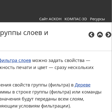
Сайт АСКОН
КОМПАС-3D
Ресурсы
группы слоев и
фильтра слоев
можно задать свойства —
жность печати и цвет — сразу нескольких
чения свойств группы (фильтра) в
Дереве
аммы в строке группы (фильтра) или команды
значения будут переданы всем слоям,
оряющим условиям фильтрации).