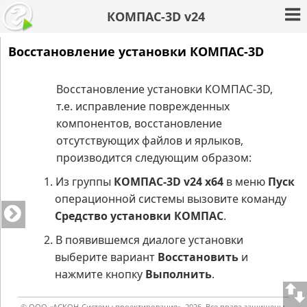
КОМПАС-3D v24
Восстановление установки КОМПАС-3D
Восстановление установки
КОМПАС-3D
,
т.е. исправление поврежденных
компонентов, восстановление
отсутствующих файлов и ярлыков,
производится следующим образом:
1.
Из группы
КОМПАС-3D
v
24
x64
в меню
Пуск
операционной системы вызовите команду
Средство установки КОМПАС
.
2.
В появившемся диалоге установки
выберите вариант
Восстановить
и
нажмите кнопку
Выполнить
.
© ООО «АСКОН-Системы проектирования», 2026. Все права защищены.