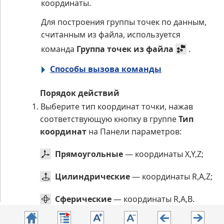
координаты.
Для построения группы точек по данным,
считанным из файла, используется
команда
Группа точек из файла
.
Способы вызова команды
Порядок действий
1.
Выберите тип координат точки, нажав
соответствующую кнопку в группе
Тип
координат
на Панели параметров:
Прямоугольные
— координаты X,Y,Z;
Цилиндрические
— координаты R,A,Z;
Сферические
— координаты R,A,B.
Подробнее о типах координат точки...