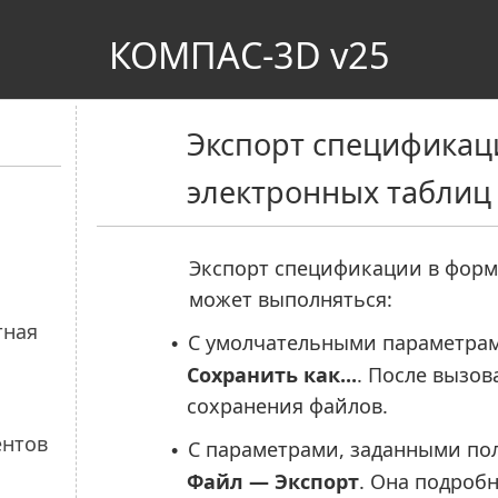
КОМПАС-3D v25
Экспорт спецификац
электронных таблиц
Экспорт спецификации в форма
может выполняться:
С умолчательными параметрам
•
Сохранить как...
. После вызов
сохранения файлов.
С параметрами, заданными пол
•
Файл — Экспорт
. Она подроб