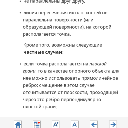
не параллельны друг другу,
•
линия пересечения их плоскостей не
•
параллельна поверхности (или
образующей поверхности), на которой
располагается точка.
Кроме того, возможны следующие
частные случаи
:
если точка располагается на
плоской
•
грани
, то в качестве опорного объекта для
нее можно использовать прямолинейное
ребро; смещение в этом случае
отсчитывается от плоскости, проходящей
через это ребро перпендикулярно
плоской грани;
если точка располагается на
поверхности
•
вращения (кроме сферической)
, то для нее