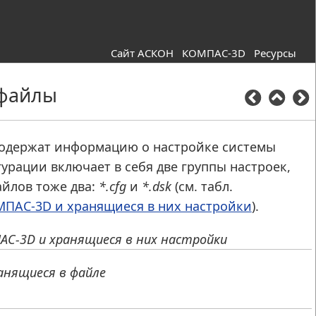
Сайт АСКОН
КОМПАС-3D
Ресурсы
файлы
одержат информацию о настройке системы
урации включает в себя две группы настроек,
йлов тоже два:
*.cfg
и
*.dsk
(см. табл.
ПАС-3D и хранящиеся в них настройки
).
АС-3D
и хранящиеся в них настройки
анящиеся в файле