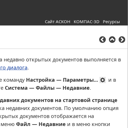
Сайт АСКОН
КОМПАС-3D
Ресурсы
а недавно открытых документов выполняется в
го диалога
.
те команду
Настройка — Параметры...
и в
те
Система — Файлы — Недавние
.
давних документов на стартовой странице
ка недавних документов. По умолчанию опция
ткрытых документов отображается на
в меню
Файл — Недавние
и в меню кнопки