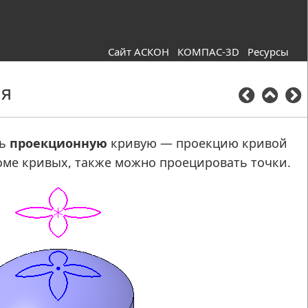
Сайт АСКОН
КОМПАС-3D
Ресурсы
ая
ть
проекционную
кривую
—
проекцию кривой
оме кривых, также можно проецировать точки.