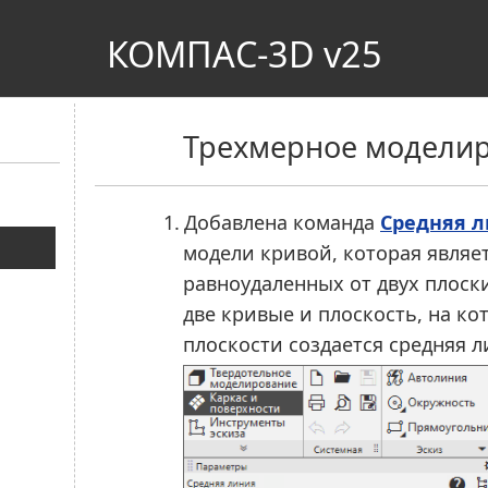
КОМПАС-3D v25
Трехмерное модели
1.
Добавлена команда
Средняя л
модели кривой, которая являе
равноудаленных от двух плоск
две кривые и плоскость, на ко
плоскости создается средняя л