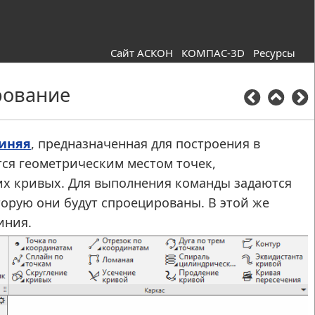
Сайт АСКОН
КОМПАС-3D
Ресурсы
рование
иняя
, предназначенная для построения в
тся геометрическим местом точек,
их кривых. Для выполнения команды задаются
торую они будут спроецированы. В этой же
иния.